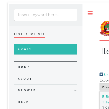
Toggle
USER MENU
It
LOGIN
HOME
Up 
ABOUT
Expor
BROWSE
E-B
T T
HELP
TK 