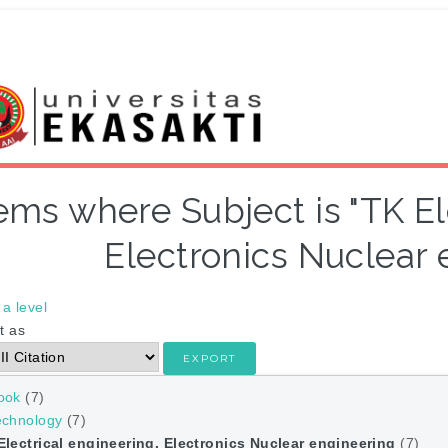
ems where Subject is "TK El
Electronics Nuclear 
a level
t as
ook
(7)
echnology
(7)
Electrical engineering. Electronics Nuclear engineering
(7)