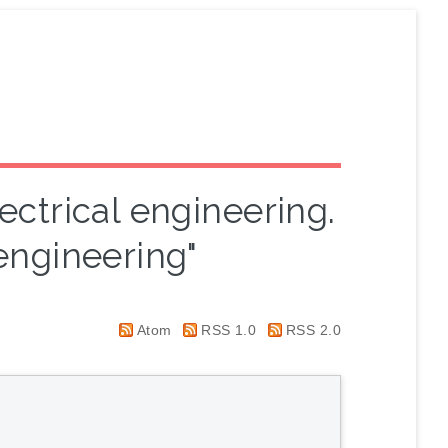
ectrical engineering.
engineering"
Atom
RSS 1.0
RSS 2.0